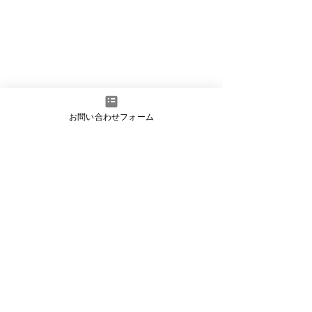
お問い合わせフォーム
SINGER Model 103
天板などの木部は、各パーツごとに分解し
て、傷んだ箇所の修復など下準備を整えてか
ら古いニスを全て削り落として一旦木肌に戻
します。さらに色づけ、研磨、ニス、研磨、
ニス..と、幾度も繰り返してアンティーク感
漂う重厚な仕上がりにしています。劣化が見
られたネジは新しいものに取り替えています