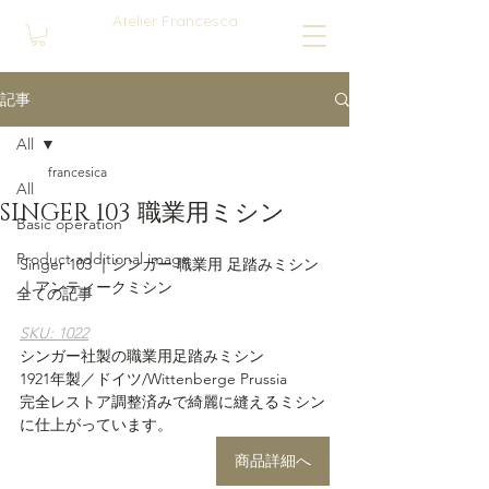
Atelier Francesca
記事
All
francesica
All
SINGER 103 職業用ミシン
Basic operation
Product additional image
Singer 103 ｜シンガー 職業用 足踏みミシン
｜アンティークミシン
全ての記事
SKU: 1022
シンガー社製の職業用足踏みミシン
1921年製／ドイツ/Wittenberge Prussia
完全レストア調整済みで綺麗に縫えるミシン
に仕上がっています。
商品詳細へ