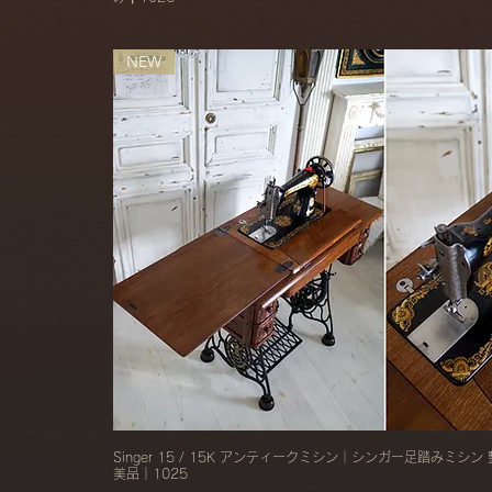
NEW
Singer 15 / 15K アンティークミシン｜シンガー足踏みミシ
美品│1025