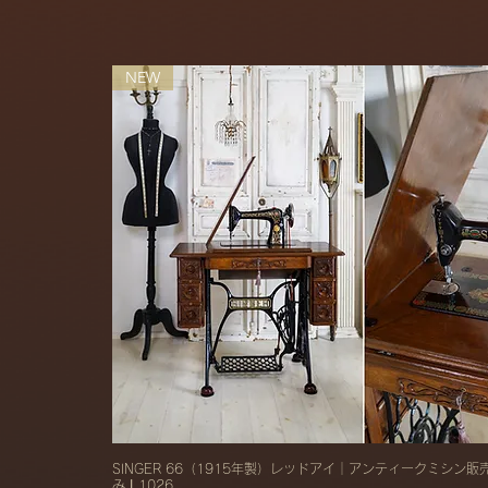
NEW
SINGER 66（1915年製）レッドアイ｜アンティークミシン
み丨1026