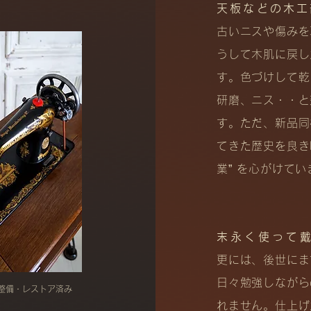
天板などの木工
古いニスや傷みを
うして木肌に戻し
す。色づけして乾
研磨、ニス・・と
す。ただ、新品同
てきた歴史を良き
業” を心がけてい
末永く使って
更には、後世にま
日々勉強しながら
ン 整備・レストア済み
れません。仕上げ