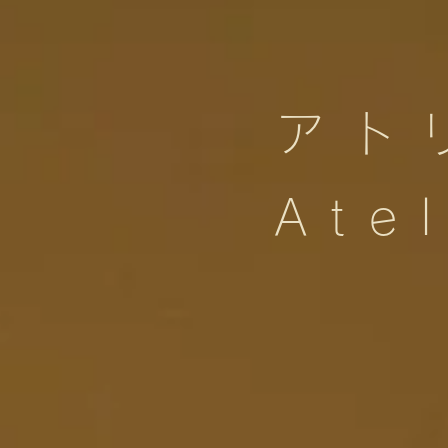
アト
Ate