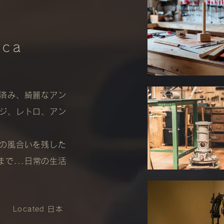
sca
済み、綺麗なアン
ジ、レトロ、アン
の風合いを残した
で...日常の生活
Located 日本