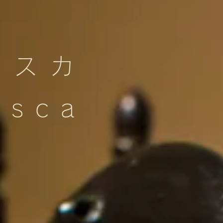
ェスカ
esca