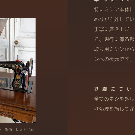
特にミシン本体に
めながら外してい
丁寧に磨き上げ、
て、現行に有る部
取り用ミシンから
ンへの復元です。
鉄脚につ
全てのネジを外し
け処理を施してか
販売｜整備・レストア済