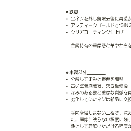
🔹鉄脚________
全ネジを外し錆除去後に再塗
アンティークゴールドで“SIN
クリアコーティング仕上げ
金属特有の重厚感と華やかさ
🔹木製部分________
分解して歪みと損傷を調整
古い塗装剥離後、突き板修復
深みのある艶と重厚な質感を
劣化していたネジは新品に交
手間を惜しまない工程で、深
た。画像に映らない程度に残
趣として理解いただける程度