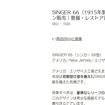
SINGER 66（191
ン販売｜整備・レストア済
SKU： 1026
👉
商品Blogと画像
SINGER 66（シンガー 66型）
アメリカ／New Jersey／エリ
アメリカ・エリザベス工場で生まれた
本品は
初期型仕様を備えた
SIN
能を備えた名機です。
特筆すべきは、
豪華なレリーフの
このデザインは希少な高級モデル
層引き立てています。