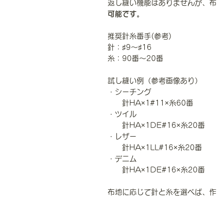
返し縫い機能はありませんが、布
可能です。
推奨針糸番手(参考)
針：♯9〜♯16
糸：90番〜20番
試し縫い例（参考画像あり）
・シーチング
針HA×1#11×糸60番
・ツイル
針HA×1DE#16×糸20番
・レザー
針HA×1LL#16×糸20番
・デニム
針HA×1DE#16×糸20番
布地に応じて針と糸を選べば、作