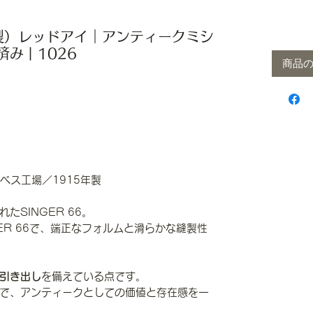
5年製）レッドアイ｜アンティークミシ
み丨1026
商品
ザベス工場／1915年製
SINGER 66。
GER 66で、端正なフォルムと滑らかな縫製性
引き出し
を備えている点です。
で、アンティークとしての価値と存在感を一