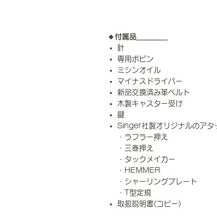
🔹付属品________
針
専用ボビン
ミシンオイル
マイナスドライバー
新品交換済み革ベルト
木製キャスター受け
鍵
Singer社製オリジナルのア
・ラフラー押え
・三巻押え
・タックメイカー
・HEMMER
・シャーリングプレート
・T型定規
取扱説明書(コピー)