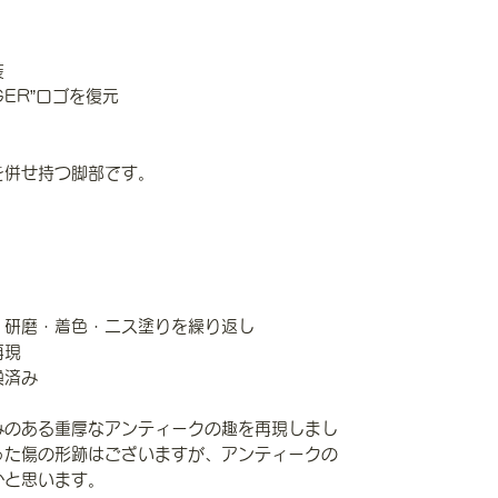
装
GER”ロゴを復元
を併せ持つ脚部です。
・研磨・着色・ニス塗りを繰り返し
再現
換済み
みのある重厚なアンティークの趣を再現しまし
った傷の形跡はございますが、アンティークの
かと思います。