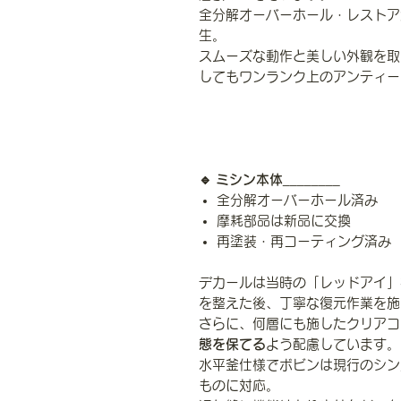
全分解オーバーホール・レストア
生。
スムーズな動作と美しい外観を取
してもワンランク上のアンティー
🔹 ミシン本体
________
全分解オーバーホール済み
摩耗部品は新品に交換
再塗装・再コーティング済み
デカールは当時の「レッドアイ」
を整えた後、丁寧な復元作業を施
さらに、何層にも施したクリアコ
態を保てる
よう配慮しています。
水平釜仕様でボビンは現行のシン
ものに対応。