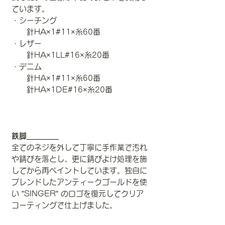
ています。
・シーチング
針HA×1#11×糸60番
・レザー
針HA×1LL#16×糸20番
・デニム
針HA×1#11×糸60番
針HA×1DE#16×糸20番
鉄脚________
全てのネジを外して丁寧に手作業で汚れ
や錆びを落とし、更に錆びよけ処理を施
してから再ペイントしています。独自に
ブレンドしたアンティークゴールドを使
い ”SINGER” のロゴを復元してクリア
コーティングで仕上げました。