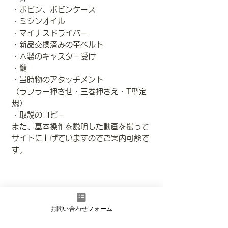
・ボビン、ボビンケース
・ミシンオイル
・マイナスドライバー
・新品交換済みの革ベルト
・木製のキャスター受け
・鍵
・当時物のアタッチメント
（ラフラー押させ・三巻押さえ・T型定
規）
・取説のコピー
また、基本操作を説明した動画を撮って
サイトに上げていますのでご案内可能で
す。
ご留意事項________
お問い合わせフォーム
手間暇掛けて、レストア、オーバーホー
ルしたお品ですから全体的に綺麗に復元