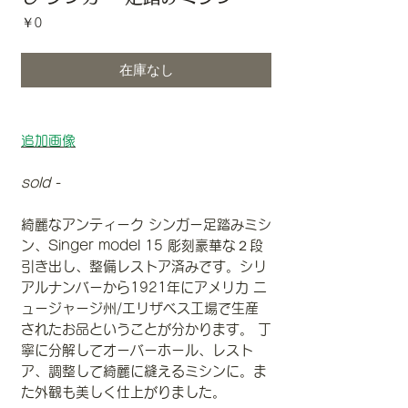
価
￥0
格
在庫なし
追加画像
sold -
綺麗なアンティーク シンガー足踏みミシ
ン、Singer model 15 彫刻豪華な２段
引き出し、整備レストア済みです。シリ
アルナンバーから1921年にアメリカ ニ
ュージャージ州/エリザベス工場で生産
されたお品ということが分かります。 丁
寧に分解してオーバーホール、レスト
ア、調整して綺麗に縫えるミシンに。ま
た外観も美しく仕上がりました。