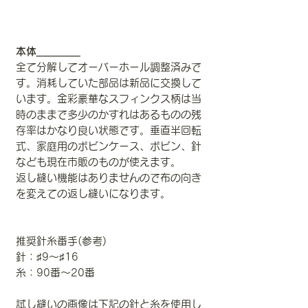
本体________
全て分解してオーバーホール調整済みで
す。消耗していた部品は新品に交換して
います。金彩豪華なスフィンクス柄は当
時のままで多少のかすれはあるものの残
存率はかなり良い状態です。垂直半回転
式、家庭用のボビンケース、ボビン、針
なども現在市販のものが使えます。
返し縫い機能はありませんので布の向き
を変えての返し縫いになります。
推奨針糸番手(参考)
針：♯9〜♯16
糸：90番〜20番
試し縫いの画像は下記の針と糸を使用し