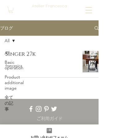
Atelier Francesca
ブログ
All
All
Singer 27k
Basic
francesica
operation
Product
additional
image
全て
の記
事
ご利用ガイド
Online Store
プライバシーポリシー
お問い合わせフォーム