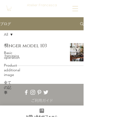
Atelier Francesca
ブログ
All
All
Singer model 103
Basic
francesica
operation
Product
additional
image
全て
の記
事
ご利用ガイド
Online Store
プライバシーポリシー
お問い合わせフォーム