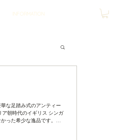
INFORMATION
豪華な足踏み式のアンティー
トリア朝時代のイギリス シンガ
なかった希少な逸品です。弾
ールはスフィン
整して綺麗に縫えるミシンに