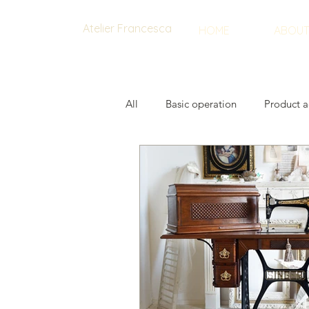
Atelier Francesca
HOME
ABOU
All
Basic operation
Product a