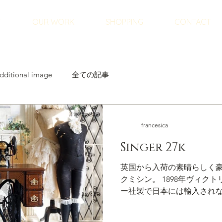
T
OUR WORK
SHOPPING
CONTACT
dditional image
全ての記事
francesica
Singer 27k
英国から入荷の素晴らしく
クミシン。 1898年ヴィク
ー社製で日本には輸入され
丸型シャトルボビンを使うモデル27K デカ
クス柄。丁寧にレストア調