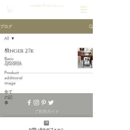
Atelier Francesca
ブログ
All
All
Singer 27k
Basic
francesica
operation
Product
additional
image
全て
の記
事
ご利用ガイド
Online Store
プライバシーポリシー
お問い合わせフォーム