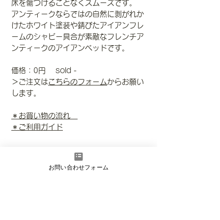
床を傷つけることなくスムーズです。
アンティークならではの自然に剥がれか
けたホワイト塗装や錆びたアイアンフレ
ームのシャビー具合が素敵なフレンチア
ンティークのアイアンベッドです。
価格：0円 sold -
＞ご注文は
こちらのフォーム
からお願い
します。
＊お買い物の流れ
＊ご利用ガイド
Size
お問い合わせフォーム
W：135
配送について
D：74.5
H：103
ヤマトらくらく家財便Cランク
送料を抑えるため分解して発送予定で
分解時